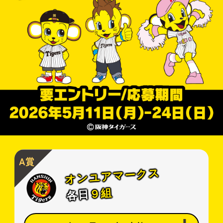
A賞
オンユアマークス
９組
各日