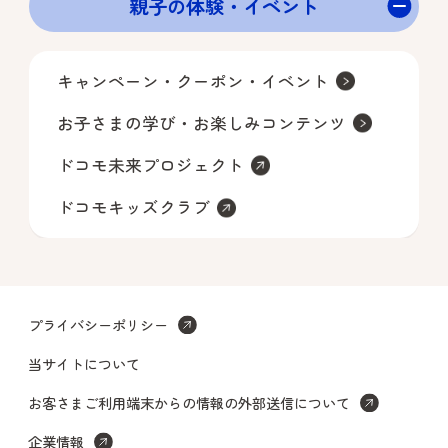
親子の体験・イベント
や、メールアドレスの誤りなどによ
り「受付番号」のご案内メールを受
信できなかった場合は、当選が無効
キャンペーン・クーポン・イベント
となります。
お子さまの学び・お楽しみコンテンツ
＜注意事項＞
ドコモ未来プロジェクト
本規約違反があった場合、本イベン
ドコモキッズクラブ
トへの参加は無効となります。本イ
ベントの応募条件を満たされなくな
った場合は、応募が無効となる場合
があります。
当社は、次に掲げる場合、あらかじ
プライバシーポリシー
め本イベントサイトに掲載するな
当サイトについて
ど、当社が適切と判断する方法によ
お客さまご利用端末からの情報の外部送信について
り周知をすることにより、変更する
ことができるものとします。
企業情報