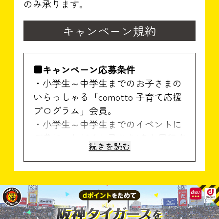
のみ承ります。
キャンペーン規約
■キャンペーン応募条件
・小学生～中学生までのお子さまの
いらっしゃる「comotto 子育て応援
プログラム」会員。
・小学生～中学生までのイベントに
ご参加いただくお子さま1名と同行す
続きを読む
る保護者1名でご来場いただける方。
※お子さまだけでお申込み、ご参加
いただくことはできません。
・現地までの交通費や宿泊費などの
諸費用をご負担の上、ご来場いただ