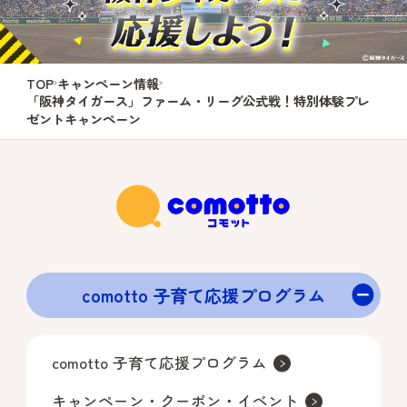
ける方。
・キャンペーン期間中、おひとりさ
まにつき「dアカウント」1つで1回ま
でご応募になれます。
TOP
キャンペーン情報
※同一人物による複数回の応募が発
「阪神タイガース」ファーム・リーグ公式戦！特別体験プレ
ゼントキャンペーン
覚した場合、抽選結果にかかわらず
当選を取消す場合がありますのでご
注意ください。
・メール配信に同意いただける方
※キャンペーンへエントリーいただ
いたお客さまはメール配信に同意い
ただいたとみなします。
comotto 子育て応援プログラム
＜当選通知方法・当選通知時期＞
当選通知時期：2026年5月下旬以降
comotto 子育て応援プログラム
当選通知メールは、エントリーフォ
キャンペーン・クーポン・イベント
ームへご登録いただいたメールアド