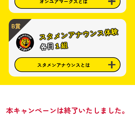
オンユアマークスとは
野球において試合開始前にファンが選手と
B賞
同じ守備位置につくイベントです。
スタメンアナウンス体験
コールされた選手を出迎えていただきま
１組
各日
す。
※選手は当日決定
スタメンアナウンスとは
試合開始直前のシート紹介アナウンスをご
体験いただくイベントです。
本キャンペーンは終了いたしました。