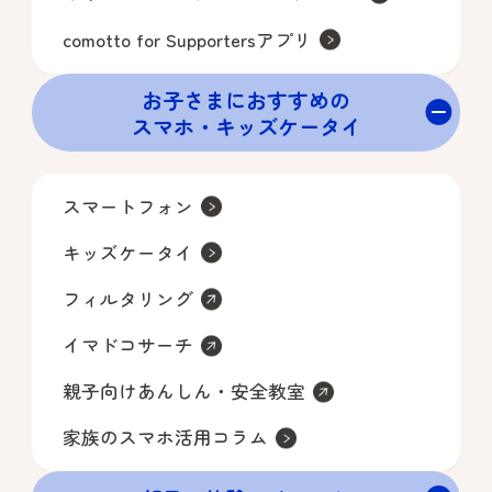
レスに通知いたします。
comotto for Supportersアプリ
※当選通知メールが届かない場合は
当選が無効となります。
お子さまにおすすめの
スマホ・キッズケータイ​
＜参加登録＞
当選後、当社指定の期間内に、指定
スマートフォン
の方法で「参加登録」を行っていた
だく必要があります。
キッズケータイ
期間内に「参加登録」および「来場
意思」の確認ができない場合、当選
フィルタリング
は無効となります。
イマドコサーチ
「参加登録」を当社にて受信確認
後、「受付番号」のご案内メールを
親子向けあんしん・安全教室
お送りいたします。
家族のスマホ活用コラム
ご登録いただいた情報に誤り、虚偽
の記載その他の不備があった場合