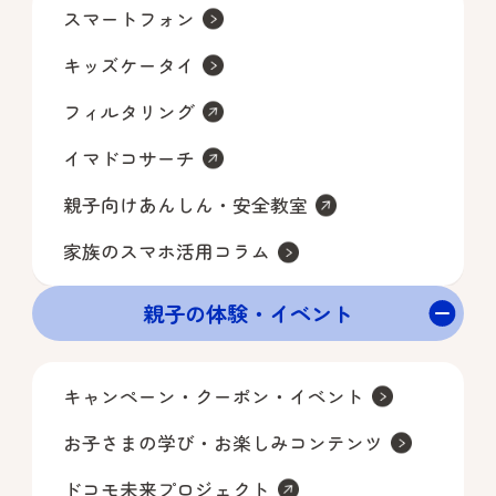
スマートフォン
ける方。

※キャンペーンにエントリーをいただい
キッズケータイ
たお客さまはメール配信に同意いただい
フィルタリング
イマドコサーチ
なお、応募終了時点において、下記に該
親子向けあんしん・安全教室
当する方は当選確率が2倍となります。

・ドコモの料金プラン「ドコモ MAX」ま
家族のスマホ活用コラム
たは「ドコモ ポイ活 MAX」をご利用中の
親子の体験・イベント
方
■特典内容

キャンペーン・クーポン・イベント
キャンペーンにエントリーいただいた方
お子さまの学び・お楽しみコンテンツ
の中から、毎月抽選で1,100名さま（合計
ドコモ未来プロジェクト