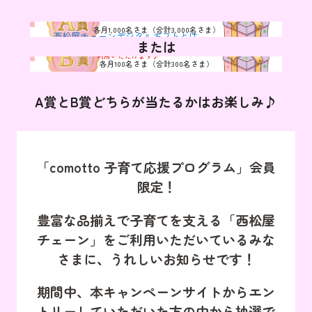
西松屋チェ－ンデジタルギフト
各月1,000名さま（合計3,000名さま）
1,000
西松屋チェーンデジタルギフトとは
または
円分
dポイント(期間・用途限定)
dポイントは、西松屋のお買物でd払いのお支払いにご
利用いただけます♪
各月100名さま（合計300名さま）
1,000
使い方はこちら
ポイント
A賞とB賞どちらが当たるかはお楽しみ♪
「comotto 子育て応援プログラム」会員
限定！
豊富な品揃えで子育てを支える「西松屋
チェーン」をご利用いただいているみな
さまに、うれしいお知らせです！
期間中、本キャンペーンサイトからエン
トリーしていただいた方の中から抽選で