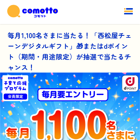
毎月1,100名さまに当たる！「西松屋チェ
ーンデジタルギフト」🎁またはdポイン
ト（期間・用途限定）が抽選で当たるチ
ャンス！