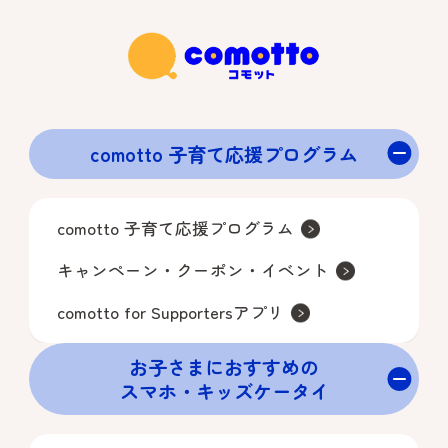
と。

・「comotto 子育て応援プログラム」会
員登録の「dアカウント」で本キャンペー
ンサイトにてエントリーいただくこと。

・エントリー時に表示されるアンケート
comotto 子育て応援プログラム
フォームにご回答いただくこと。

※各対象月（7月・8月・9月）ごとに、お
comotto 子育て応援プログラム
ひとりさまにつき「dアカウント」1つで1
キャンペーン・クーポン・イベント
回までご応募になれます。

※同一の対象月において、同一人物によ
comotto for Supportersアプリ
る複数回の応募が発覚した場合、抽選結
お子さまにおすすめの
果にかかわらずすべての当選を取消す場
スマホ・キッズケータイ​
合がありますのでご注意ください。

・ドコモからのメール配信に同意いただ