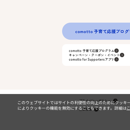
comotto 子育て応援プロ
comotto 子育て応援プログラム
キャンペーン・クーポン・イベント
comotto for Supportersアプリ
プライバシーポリシー
このウェブサイトではサイトの利便性の向上のためにクッキ
によりクッキーの機能を無効にすることもできます。詳細は
企業情報