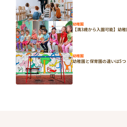
幼稚園
【満3歳から入園可能】幼
幼稚園
幼稚園と保育園の違いは5