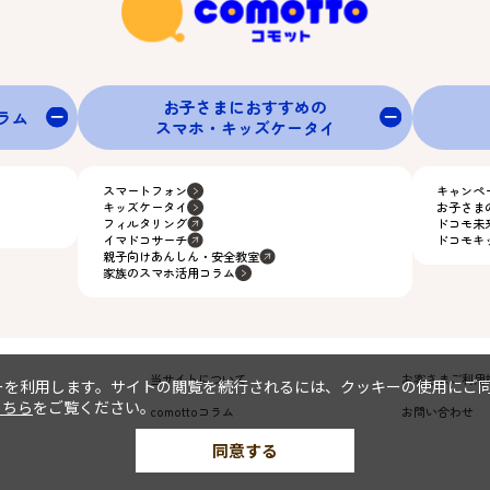
お子さまにおすすめの
グラム
スマホ・キッズケータイ
スマートフォン
キャンペ
キッズケータイ
お子さま
フィルタリング
ドコモ未
イマドコサーチ
ドコモキ
親子向けあんしん・安全教室
家族のスマホ活用コラム
当サイトについて
お客さまご利用
ーを利用します。サイトの閲覧を続行されるには、クッキーの使用にご
こちら
をご覧ください。
comottoコラム
お問い合わせ
同意する
©
NTT DOCOMO, INC. All Rights Reserved.