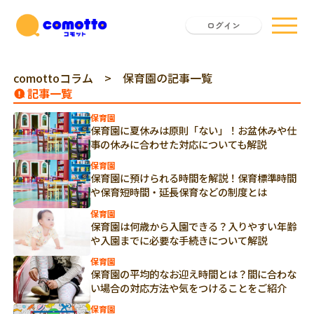
ログイン
comottoコラム
> 保育園の記事一覧
記事一覧
保育園
保育園に夏休みは原則「ない」！お盆休みや仕
事の休みに合わせた対応についても解説
保育園
保育園に預けられる時間を解説！保育標準時間
や保育短時間・延長保育などの制度とは
保育園
保育園は何歳から入園できる？入りやすい年齢
や入園までに必要な手続きについて解説
保育園
保育園の平均的なお迎え時間とは？間に合わな
い場合の対応方法や気をつけることをご紹介
保育園