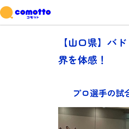
【山口県】バドミ
界を体感！
プロ選手の試