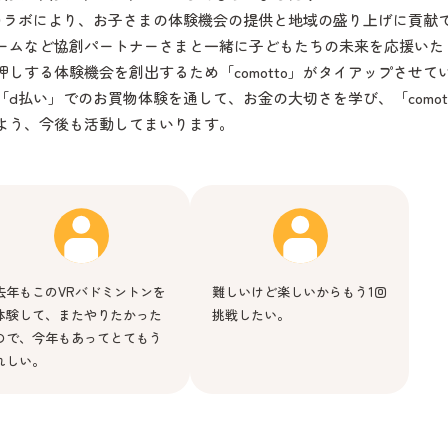
まとのコラボにより、お子さまの体験機会の提供と地域の盛り上げに貢献
ームなど協創パートナーさまと一緒に子どもたちの未来を応援いた
しする体験機会を創出するため「comotto」がタイアップさせて
d払い」でのお買物体験を通して、お金の大切さを学び、「comot
よう、今後も活動してまいります。
去年もこのVRバドミントンを
難しいけど楽しいからもう1回
体験して、またやりたかった
挑戦したい。
ので、今年もあってとてもう
れしい。