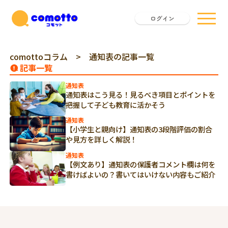
ログイン
comottoコラム
> 通知表の記事一覧
記事一覧
通知表
通知表はこう見る！見るべき項目とポイントを
把握して子ども教育に活かそう
通知表
【小学生と親向け】通知表の3段階評価の割合
や見方を詳しく解説！
通知表
【例文あり】通知表の保護者コメント欄は何を
書けばよいの？書いてはいけない内容もご紹介