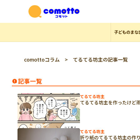
子どものまな
comottoコラム
> てるてる坊主の記事一覧
記事一覧
てるてる坊主
てるてる坊主を作ったけど
てるてる坊主
折り紙のてるてる坊主の作