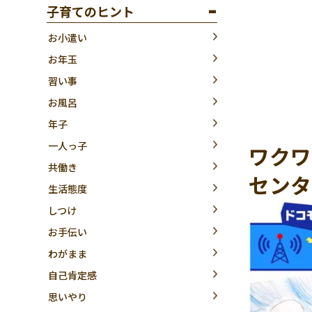
子育てのヒント
お小遣い
お年玉
習い事
お風呂
年子
一人っ子
ワクワ
共働き
センタ
生活態度
しつけ
お手伝い
わがまま
自己肯定感
思いやり