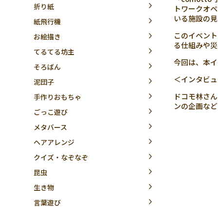
折り紙
トワークオペ
いる施設の見
紙飛行機
このイベント
お絵描き
る仕組みや災
てるてる坊主
今回は、本イ
そろばん
＜インタビュ
泥団子
ドコモ林さん：
手作りおもちゃ
ンの企画など
ごっこ遊び
メタバース
ヘアアレンジ
クイズ・なぞなぞ
昆虫
生き物
言葉遊び