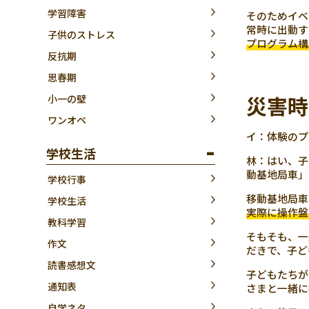
学習障害
そのためイベ
常時に出動す
子供のストレス
プログラム構
反抗期
思春期
災害時
小一の壁
ワンオペ
イ：体験のプ
学校生活
林：はい、子
動基地局車」
学校行事
移動基地局車
学校生活
実際に操作盤
教科学習
そもそも、一
作文
だきで、子ど
読書感想文
子どもたちが
通知表
さまと一緒に
自学ネタ