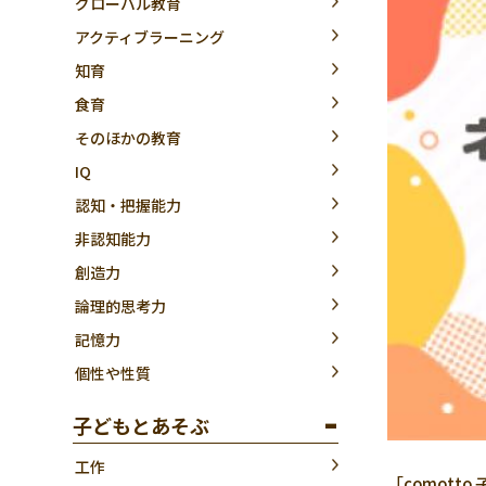
グローバル教育
アクティブラーニング
知育
食育
そのほかの教育
IQ
認知・把握能力
非認知能力
創造力
論理的思考力
記憶力
個性や性質
子どもとあそぶ
工作
「comot