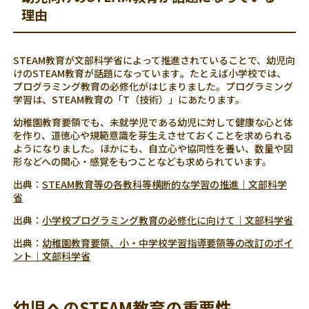
理由
STEAM教育が文部科学省によって推進されていることで、幼児向
けのSTEAM教育が話題になっています
。
たとえば小学校では、
プログラミング教育の必修化がはじまりました。プログラミング
学習は、STEAM教育の「T（技術）」にあたります。
幼稚園教育要領でも、未就学児である幼児に対して健康な心と体
を作り、道徳心や規範意識を芽生えさせておくことを求められる
ようになりました。ほかにも、自立心や協同性を養い、数量や図
形などへの関心・感覚をもつことなども求められています。
出典：
STEAM教育等の各教科等横断的な学習の推進｜文部科学
省
出典：
小学校プログラミング教育の必修化に向けて｜文部科学省
出典：
幼稚園教育要領、小・中学校学習指導要領等の改訂のポイ
ント｜文部科学省
幼児へのSTEAM教育の重要性