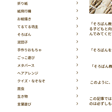
折り紙
紙飛行機
お絵描き
「そろばん教
てるてる坊主
る子どもと向
んでみてくだ
そろばん
泥団子
「そろばんを
手作りおもちゃ
ごっこ遊び
メタバース
「そろばん教
ヘアアレンジ
クイズ・なぞなぞ
このように、
昆虫
生き物
この記事では
のは必ずしも
言葉遊び