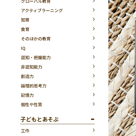
グローバル教育
アクティブラーニング
知育
食育
そのほかの教育
IQ
認知・把握能力
非認知能力
創造力
論理的思考力
記憶力
個性や性質
子どもとあそぶ
工作