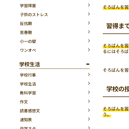
学習障害
そろばんを習
子供のストレス
反抗期
習得ま
思春期
小一の壁
そろばんを習
ワンオペ
るにはそろば
学校生活
そろばんを習
学校行事
学校生活
学校の
教科学習
作文
そろばんを習
読書感想文
う。
通知表
自学ネタ