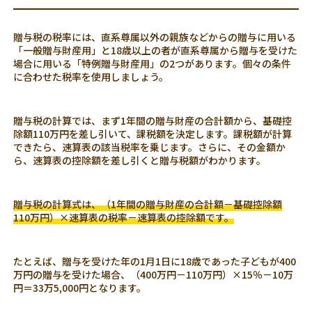
贈与税の税率には、直系尊属以外の親族などからの贈与に用いる
「一般贈与財産用」と18歳以上の者が直系尊属から贈与を受けた
場合に用いる「特例贈与財産用」の2つがあります。個々の条件
に合わせた税率を使用しましょう。
贈与税の計算では、まず1年間の贈与財産の合計額から、基礎控
除額110万円を差し引いて、課税額を決定します。課税額が計算
できたら、速算表の該当税率を乗じます。さらに、その金額か
ら、速算表の控除額を差し引くと贈与税額がわかります。
贈与税の計算式は、（1年間の贈与財産の合計額－基礎控除額
110万円）×速算表の税率－速算表の控除額です。
たとえば、贈与を受けた年の1月1日に18歳であった子どもが400
万円の贈与を受けた場合、（400万円－110万円）×15％－10万
円＝33万5,000円となります。