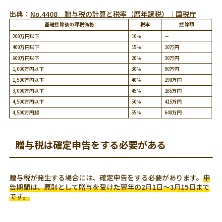
出典：
No.4408 贈与税の計算と税率（暦年課税）｜国税庁
基礎控除後の課税価格
税率
控除額
200万円以下
10％
－
400万円以下
15％
10万円
600万円以下
20％
30万円
1,000万円以下
30％
90万円
1,500万円以下
40％
190万円
3,000万円以下
45％
265万円
4,500万円以下
50％
415万円
4,500万円超
55％
640万円
贈与税は確定申告をする必要がある
贈与税が発生する場合には、確定申告をする必要があります。
申
告期間は、原則として贈与を受けた翌年の2月1日～3月15日まで
です。