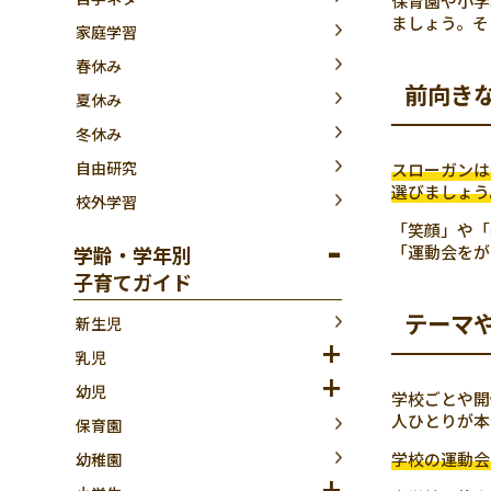
保育園や小学
ましょう。そ
家庭学習
春休み
前向き
夏休み
冬休み
自由研究
スローガンは
選びましょう
校外学習
「笑顔」や「
学齢・学年別
「運動会をが
子育てガイド
テーマ
新生児
乳児
幼児
学校ごとや開
人ひとりが本
保育園
学校の運動会
幼稚園