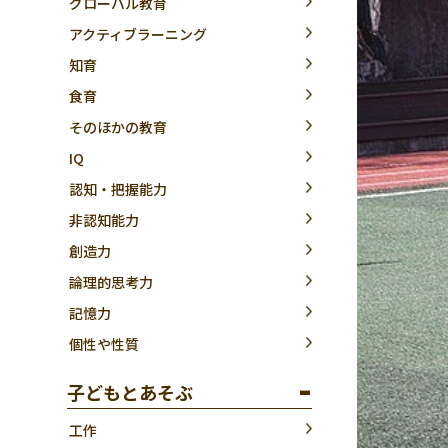
グローバル教育
アクティブラーニング
知育
食育
そのほかの教育
IQ
認知・把握能力
非認知能力
創造力
論理的思考力
記憶力
個性や性質
子どもとあそぶ
工作