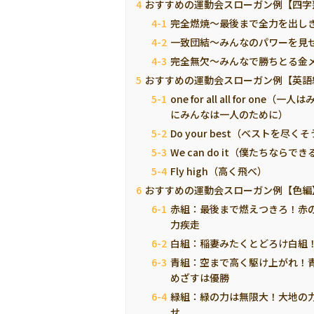
おすすめの運動会スローガン例【四字
完全燃焼～最後まで全力を出し
一致団結〜みんなのパワーを見
完全無欠～みんなで勝ちとる金
おすすめの運動会スローガン例【英語
one for all all for one（
にみんなは一人のために）
Do your best（ベストを尽く
We can do it（僕たちならでき
Fly high（高く飛べ）
おすすめの運動会スローガン例【色編
赤組：最後まで燃えつきろ！赤
力疾走
白組：稲妻みたくとどろけ白組
青組：空まで高く駆け上がれ！
めざすは優勝
緑組：緑の力は無限大！大地の
せ