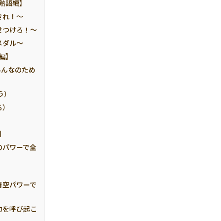
熟語編】
きれ！～
せつけろ！～
メダル～
編】
一人はみんなのため
そう）
る）
】
のパワーで全
！
青空パワーで
力を呼び起こ