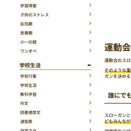
学習障害
子供のストレス
反抗期
思春期
小一の壁
運動会
ワンオペ
運動会のスロ
学校生活
そのような重
ガンを決める
学校行事
学校生活
誰にで
教科学習
作文
読書感想文
スローガンと
どもみんなが
通知表
自学ネタ