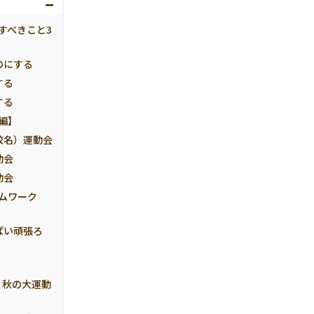
すべきこと3
のにする
する
する
編】
校名）運動会
動会
動会
ムワーク
ぱい頑張ろ
！秋の大運動