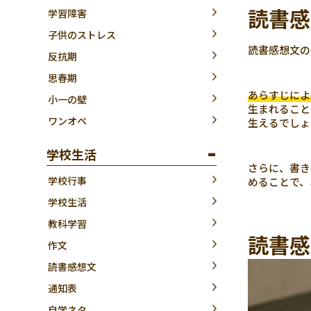
読書感
学習障害
子供のストレス
読書感想文の
反抗期
思春期
あらすじによ
小一の壁
生まれること
ワンオペ
生えるでしょ
学校生活
さらに、書き
学校行事
めることで、
学校生活
教科学習
読書感
作文
読書感想文
通知表
自学ネタ