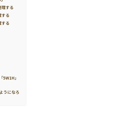
整理する
理する
理する
5W1H」
ようになろ