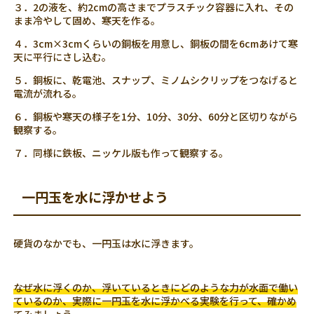
３．2の液を、約2cmの高さまでプラスチック容器に入れ、その
まま冷やして固め、寒天を作る。
４．3cm×3cmくらいの銅板を用意し、銅板の間を6cmあけて寒
天に平行にさし込む。
５．銅板に、乾電池、スナップ、ミノムシクリップをつなげると
電流が流れる。
６．銅板や寒天の様子を1分、10分、30分、60分と区切りながら
観察する。
７．同様に鉄板、ニッケル版も作って観察する。
一円玉を水に浮かせよう
硬貨のなかでも、一円玉は水に浮きます。
なぜ水に浮くのか、浮いているときにどのような力が水面で働い
ているのか、実際に一円玉を水に浮かべる実験を行って、確かめ