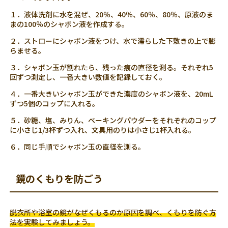
１．液体洗剤に水を混ぜ、20％、40％、60％、80％、原液のま
まの100％のシャボン液を作成する。
２．ストローにシャボン液をつけ、水で濡らした下敷きの上で膨
らませる。
３．シャボン玉が割れたら、残った痕の直径を測る。それぞれ5
回ずつ測定し、一番大きい数値を記録しておく。
４．一番大きいシャボン玉ができた濃度のシャボン液を、20mL
ずつ5個のコップに入れる。
５．砂糖、塩、みりん、ベーキングパウダーをそれぞれのコップ
に小さじ1/3杯ずつ入れ、文具用のりは小さじ1杯入れる。
６．同じ手順でシャボン玉の直径を測る。
鏡のくもりを防ごう
脱衣所や浴室の鏡がなぜくもるのか原因を調べ、くもりを防ぐ方
法を実験してみましょう。