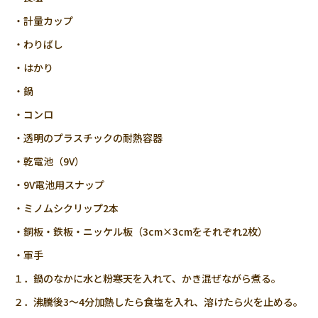
・計量カップ
・わりばし
・はかり
・鍋
・コンロ
・透明のプラスチックの耐熱容器
・乾電池（9V）
・9V電池用スナップ
・ミノムシクリップ2本
・銅板・鉄板・ニッケル板（3cm×3cmをそれぞれ2枚）
・軍手
１．鍋のなかに水と粉寒天を入れて、かき混ぜながら煮る。
２．沸騰後3～4分加熱したら食塩を入れ、溶けたら火を止める。