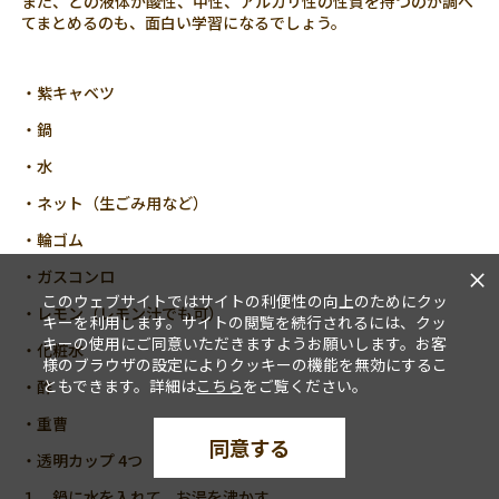
また、どの液体が酸性、中性、アルカリ性の性質を持つのか調べ
てまとめるのも、面白い学習になるでしょう。
・紫キャベツ
・鍋
・水
・ネット（生ごみ用など）
・輪ゴム
×
・ガスコンロ
このウェブサイトではサイトの利便性の向上のためにクッ
・レモン（レモン汁でも可）
キーを利用します。サイトの閲覧を続行されるには、クッ
キーの使用にご同意いただきますようお願いします。お客
・化粧水
様のブラウザの設定によりクッキーの機能を無効にするこ
ともできます。詳細は
こちら
をご覧ください。
・酢
・重曹
同意する
・透明カップ 4つ
１．鍋に水を入れて、お湯を沸かす。