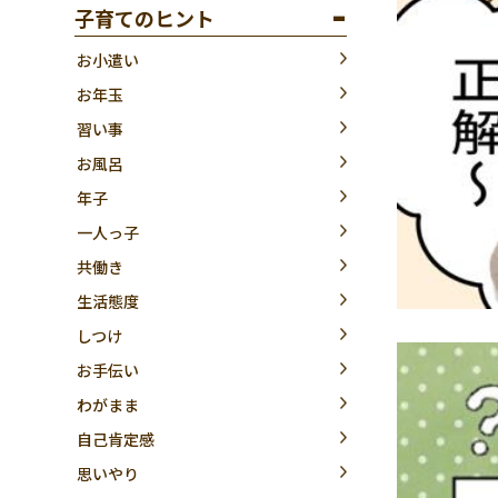
子育てのヒント
お小遣い
お年玉
習い事
お風呂
年子
一人っ子
共働き
生活態度
しつけ
お手伝い
わがまま
自己肯定感
思いやり