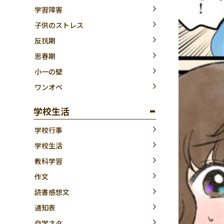
学習障害
子供のストレス
反抗期
思春期
小一の壁
ワンオペ
学校生活
学校行事
学校生活
教科学習
作文
読書感想文
通知表
自学ネタ