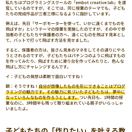
私たちはプログラミングスクールの「embot creative lab」を運
営しているのですが、そこでは、同じ授業のテーマでも、子ども
たちの完成作品が三者三様になるように設計しています。
例えば、先日「サーボモーターを使って、いかに遠くまでものを
飛ばすか」というテーマの授業を実施したのですが、その中で参
加者の子どもたちや保護者の方へ、遠くにものを飛ばす見本とし
て、バットで打って飛ばす方法を見せました。
すると、保護者の方は、皆さん見本のマネをしてその通りにやろ
うとされるのですが、子どもたちはパチンコのように飛ばすもの
を作ってみたり、飛ばすために滑り台を作ってみたりと、色んな
飛ばし方にチャレンジするんです。
イ：子どもの発想は柔軟で面白いですね！
額：そうですね！
自分が想像したものを形にできることはプログ
ラミングの魅力です。その魅力に気づいた子どもたちは、夢中に
なっていろんなものを作ろうとします。
つい先日も、1時間の授
業なのに、3時間半も残って取り組まれている親子がいらっしゃ
いましたよ。
子どもたちの「作りたい」を叶える教