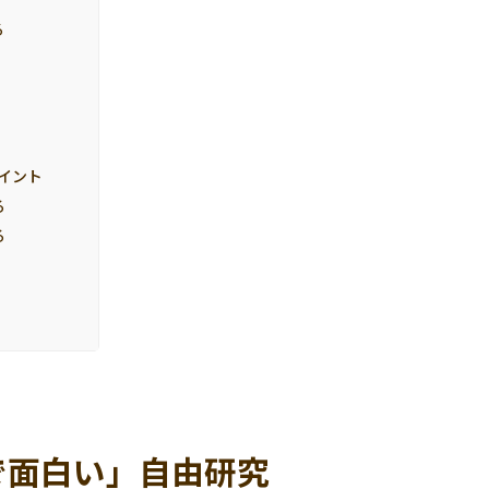
る
イント
る
る
で面白い」自由研究