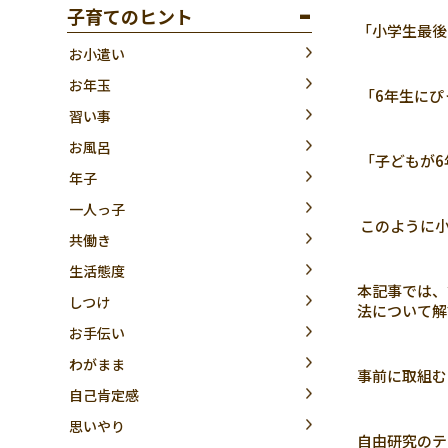
子育てのヒント
「小学生最後
お小遣い
お年玉
「6年生にぴ
習い事
お風呂
「子どもが6
年子
一人っ子
このように小
共働き
生活態度
本記事では、
しつけ
法について解
お手伝い
わがまま
事前に取組む
自己肯定感
思いやり
自由研究のテ