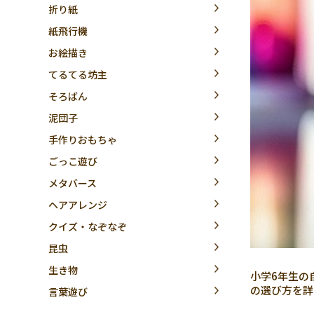
折り紙
紙飛行機
お絵描き
てるてる坊主
そろばん
泥団子
手作りおもちゃ
ごっこ遊び
メタバース
ヘアアレンジ
クイズ・なぞなぞ
昆虫
生き物
小学6年生の
の選び方を詳
言葉遊び