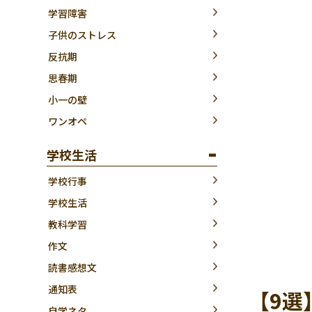
学習障害
子供のストレス
反抗期
思春期
小一の壁
ワンオペ
学校生活
学校行事
学校生活
教科学習
作文
読書感想文
通知表
【9選
自学ネタ