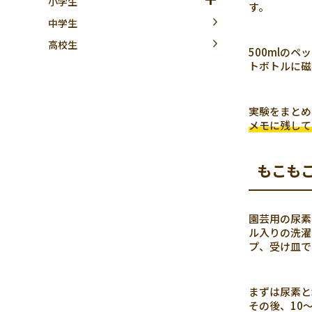
小学生
す。
中学生
高校生
500mlの
トボトルに磁
実験をまとめ
メモに残して
もこも
園芸用の尿素
ル入りの洗濯
プ、受け皿で
まずは尿素と
その後、10