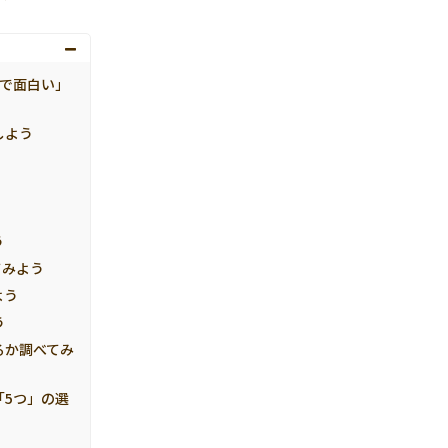
単で面白い」
しよう
う
てみよう
よう
う
るか調べてみ
「5つ」の選