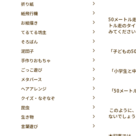
折り紙
紙飛行機
50メートル
お絵描き
トル走のタイ
みてくださ
てるてる坊主
そろばん
「子どもの5
泥団子
手作りおもちゃ
ごっこ遊び
「小学生と中
メタバース
ヘアアレンジ
「50メート
クイズ・なぞなぞ
昆虫
このように、
ないでしょう
生き物
言葉遊び
本記事では、