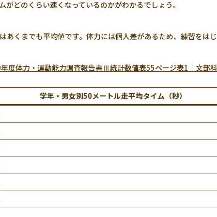
ムがどのくらい速くなっているのかがわかるでしょう。
はあくまでも平均値です。体力には個人差があるため、練習をはじ
0年度体力・運動能力調査報告書Ⅲ統計数値表55ページ表1｜文部
学年・男女別50メートル走平均タイム（秒）
生
生
生
生
生
生