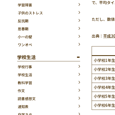
で、平均タイ
学習障害
子供のストレス
ただし、数値
反抗期
思春期
出典：
平成3
小一の壁
ワンオペ
学校生活
小学校1年
学校行事
小学校2年
学校生活
小学校3年
教科学習
小学校4年
作文
小学校5年
読書感想文
小学校6年
通知表
自学ネタ