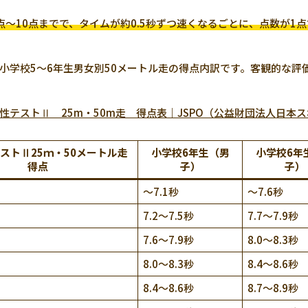
点～10点までで、タイムが約0.5秒ずつ速くなるごとに、点数が1
小学校5～6年生男女別50メートル走の得点内訳です。客観的な
性テストⅡ 25m・50m走 得点表｜JSPO（公益財団法人日本
ストⅡ25ｍ・50メートル走
小学校6年生（男
小学校6年
得点
子）
子）
～7.1秒
～7.6秒
7.2～7.5秒
7.7～7.9秒
7.6～7.9秒
8.0～8.3秒
8.0～8.3秒
8.4～8.6秒
8.4～8.6秒
8.7～8.9秒