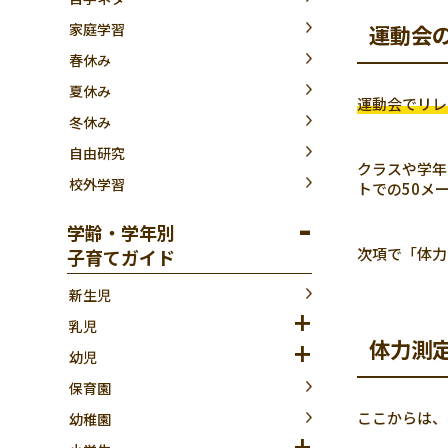
運動会
家庭学習
春休み
夏休み
運動会でリレ
冬休み
自由研究
クラスや学年
校外学習
トでの50メ
学齢・学年別
次項で「体力
子育てガイド
新生児
乳児
体力測
幼児
保育園
ここからは、
幼稚園