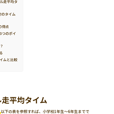
トル走平均タ
安のタイム
の得点
3つのポイ
？
る
タイムと比較
ル走平均タイム
。
以下の表を参照すれば、小学校1年生～6年生までで