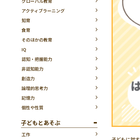
グローバル教育
アクティブラーニング
知育
食育
そのほかの教育
IQ
認知・把握能力
非認知能力
創造力
論理的思考力
記憶力
個性や性質
子どもとあそぶ
工作
子どもに対す