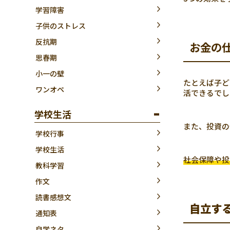
学習障害
子供のストレス
反抗期
お金の
思春期
小一の壁
たとえば子ど
ワンオペ
活できるでし
学校生活
また、投資の
学校行事
学校生活
社会保障や投
教科学習
作文
読書感想文
自立す
通知表
自学ネタ