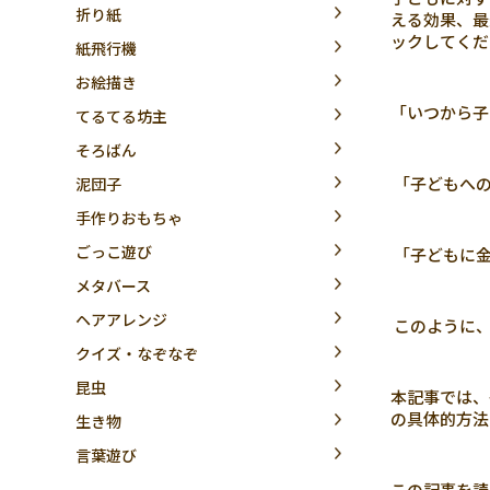
折り紙
える効果、最
ックしてくだ
紙飛行機
お絵描き
「いつから子
てるてる坊主
そろばん
「子どもへの
泥団子
手作りおもちゃ
ごっこ遊び
「子どもに金
メタバース
ヘアアレンジ
このように、
クイズ・なぞなぞ
昆虫
本記事では、
の具体的方法
生き物
言葉遊び
この記事を読