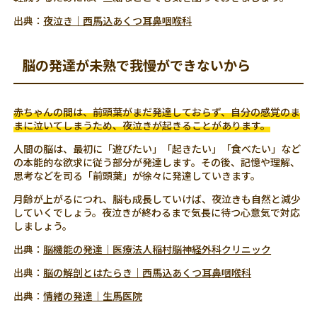
出典：
夜泣き｜西馬込あくつ耳鼻咽喉科
脳の発達が未熟で我慢ができないから
赤ちゃんの間は、前頭葉がまだ発達しておらず、自分の感覚のま
まに泣いてしまうため、夜泣きが起きることがあります。
人間の脳は、最初に「遊びたい」「起きたい」「食べたい」など
の本能的な欲求に従う部分が発達します。その後、記憶や理解、
思考などを司る「前頭葉」が徐々に発達していきます。
月齢が上がるにつれ、脳も成長していけば、夜泣きも自然と減少
していくでしょう。夜泣きが終わるまで気長に待つ心意気で対応
しましょう。
出典：
脳機能の発達｜医療法人稲村脳神経外科クリニック
出典：
脳の解剖とはたらき｜西馬込あくつ耳鼻咽喉科
出典：
情緒の発達｜生馬医院