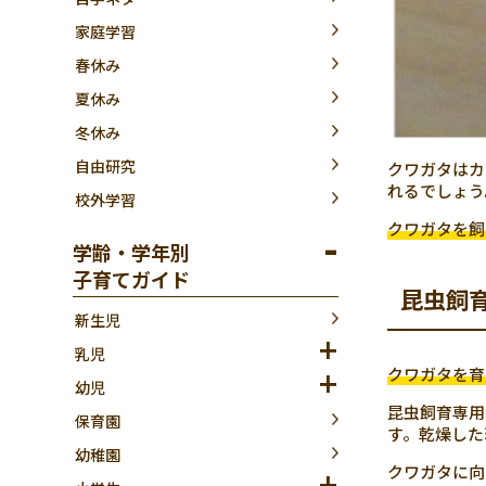
家庭学習
春休み
夏休み
冬休み
自由研究
クワガタはカ
れるでしょう
校外学習
クワガタを飼
学齢・学年別
子育てガイド
昆虫飼
新生児
乳児
クワガタを育
幼児
昆虫飼育専用
保育園
す。乾燥した
幼稚園
クワガタに向