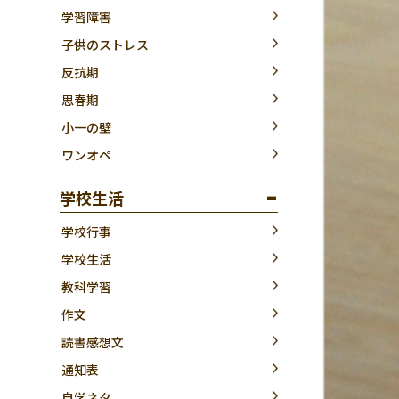
学習障害
子供のストレス
反抗期
思春期
小一の壁
ワンオペ
学校生活
学校行事
学校生活
教科学習
作文
読書感想文
通知表
自学ネタ