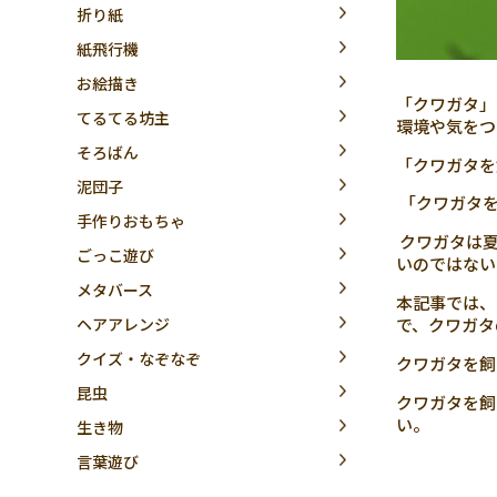
折り紙
紙飛行機
お絵描き
「クワガタ」
てるてる坊主
環境や気をつ
そろばん
「クワガタを
泥団子
「クワガタを
手作りおもちゃ
クワガタは夏
ごっこ遊び
いのではない
メタバース
本記事では、
ヘアアレンジ
で、クワガタ
クイズ・なぞなぞ
クワガタを飼
昆虫
クワガタを飼
い。
生き物
言葉遊び