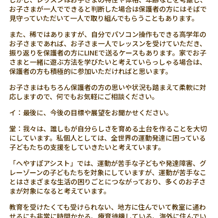
お子さまが一人でできると判断した場合は保護者の方にはそばで
見守っていただいて一人で取り組んでもらうこともあります。
また、稀ではありますが、自分でパソコン操作もできる高学年の
お子さまであれば、お子さま一人でレッスンを受けていただき、
振り返りを保護者の方にLINEで送るケースもあります。家でお子
さまと一緒に遊ぶ方法を学びたいと考えていらっしゃる場合は、
保護者の方も積極的に参加いただければと思います。
お子さまはもちろん保護者の方の思いや状況も踏まえて柔軟に対
応しますので、何でもお気軽にご相談ください。
イ：最後に、今後の目標や展望をお聞かせください。
堂：我々は、誰しもが自分らしさを育める土台を作ることを大切
にしています。私個人としては、全世界の運動発達に困っている
子どもたちの支援をしていきたいと考えています。
「へやすぽアシスト」では、運動が苦手な子どもや発達障害、グ
レーゾーンの子どもたちを対象にしていますが、運動が苦手なこ
とはさまざまな生活の困りごとにつながっており、多くのお子さ
まが対象になると考えています。
教育を受けたくても受けられない、地方に住んでいて教室に通わ
せるにも非常に時間かかる、療育待機している、海外に住んでい