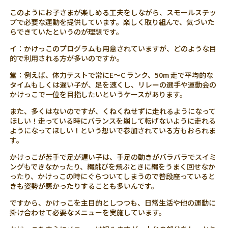
このようにお子さまが楽しめる工夫をしながら、スモールステッ
プで必要な運動を提供しています。楽しく取り組んで、気づいた
らできていたというのが理想です。
イ：かけっこのプログラムも用意されていますが、どのような目
的で利用される方が多いのですか。
堂：例えば、体力テストで常にE〜C ランク、50m 走で平均的な
タイムもしくは遅い子が、足を速くし、リレーの選手や運動会の
かけっこで一位を目指したいというケースがあります。
また、多くはないのですが、くねくねせずに走れるようになって
ほしい！走っている時にバランスを崩して転げないように走れる
ようになってほしい！という想いで参加されている方もおられま
す。
かけっこが苦手で足が遅い子は、手足の動きがバラバラでスイミ
ングもできなかったり、縄跳びを飛ぶときに縄をうまく回せなか
ったり、かけっこの時にぐらついてしまうので普段座っていると
きも姿勢が悪かったりすることも多いんです。
ですから、かけっこを主目的としつつも、日常生活や他の運動に
掛け合わせて必要なメニューを実施しています。