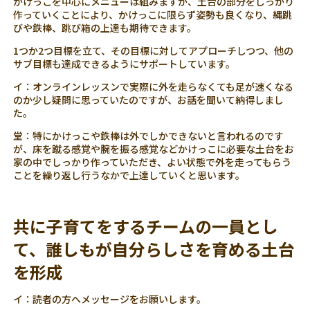
かけっこを中心にメニューは組みますが、土台の部分をしっかり
作っていくことにより、かけっこに限らず姿勢も良くなり、縄跳
びや鉄棒、跳び箱の上達も期待できます。
1つか2つ目標を立て、その目標に対してアプローチしつつ、他の
サブ目標も達成できるようにサポートしています。
イ：オンラインレッスンで実際に外を走らなくても足が速くなる
のか少し疑問に思っていたのですが、お話を聞いて納得しまし
た。
堂：特にかけっこや鉄棒は外でしかできないと言われるのです
が、床を蹴る感覚や腕を振る感覚などかけっこに必要な土台をお
家の中でしっかり作っていただき、よい状態で外を走ってもらう
ことを繰り返し行うなかで上達していくと思います。
共に子育てをするチームの一員とし
て、誰しもが自分らしさを育める土台
を形成
イ：読者の方へメッセージをお願いします。