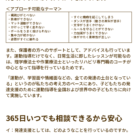
＜アプローチ可能なテーマ＞
・縄跳びがとべない
・すぐに癇癪を起こしてしまう
・鉄棒ができない
・ダンスが苦手（動きの真似が苦手）
・マット運動ができない
・文字がうまくかけない
・かけっこで早く走れない
・ルールを守ることができない
・ボールをうまく投げられない
・力加減がうまくできない
・集中力が続かない
・体がかたく柔軟性が乏しい
・姿勢がすぐに崩れる
また、保護者の方へのサポートとして、アドバイスも行っていま
す。運動指導だけでなく、日常生活に即したレッスンが可能なの
は、理学療法士や作業療法士といったリハビリ専門職のコーチが
中心となって指導を行っているためです。
「運動が、学習面や情緒面などの、全ての発達の土台となってい
る」というのが私たちの考え方のベースにあり、子どもたちの発
達支援のために運動指導を全国および世界中の子どもたちに向け
て実施しています。
365日いつでも相談できるから安心
イ：発達支援としては、どのようなことを行っているのですか。