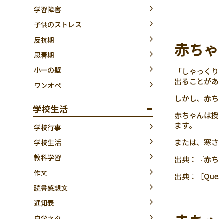
学習障害
子供のストレス
反抗期
赤ちゃ
思春期
小一の壁
「しゃっくり
出ることがあ
ワンオペ
しかし、赤ち
学校生活
赤ちゃんは授
ます。
学校行事
または、寒さ
学校生活
教科学習
出典：
『赤ち
作文
出典：
［Qu
読書感想文
通知表
自学ネタ