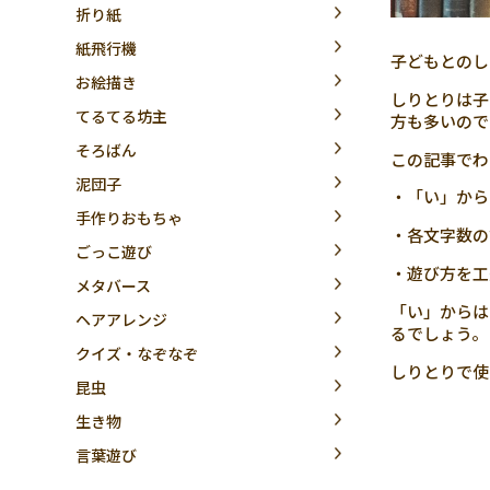
折り紙
紙飛行機
子どもとのし
お絵描き
しりとりは子
てるてる坊主
方も多いので
そろばん
この記事でわ
泥団子
・「い」から
手作りおもちゃ
・各文字数の
ごっこ遊び
・遊び方を工
メタバース
「い」からは
ヘアアレンジ
るでしょう。
クイズ・なぞなぞ
しりとりで使
昆虫
生き物
言葉遊び