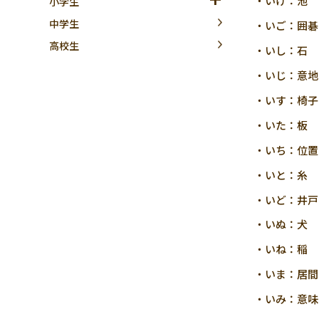
・いけ：池
小学生
中学生
・いご：囲碁
高校生
・いし：石
・いじ：意地
・いす：椅子
・いた：板
・いち：位置
・いと：糸
・いど：井戸
・いぬ：犬
・いね：稲
・いま：居間
・いみ：意味