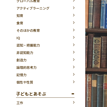
グローバル教育
アクティブラーニング
知育
食育
そのほかの教育
IQ
認知・把握能力
非認知能力
創造力
論理的思考力
記憶力
個性や性質
子どもとあそぶ
工作