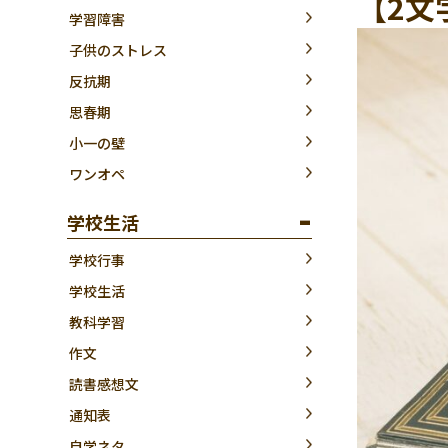
【2文
学習障害
子供のストレス
反抗期
思春期
小一の壁
ワンオペ
学校生活
学校行事
学校生活
教科学習
作文
読書感想文
通知表
自学ネタ