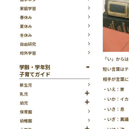
家庭学習
春休み
夏休み
冬休み
自由研究
校外学習
「い」からは
学齢・学年別
短い言葉はテ
子育てガイド
相手が言葉に
新生児
・いえ：家
乳児
・いか：イカ
幼児
・いき：息
保育園
・いぎ：異議
幼稚園