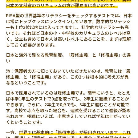
日本の文科省のカリキュラムの方が難易度は高いのです。
PISA型の世界基準のリテラシーをチェックするテストでは、日本
は常にトップクラスにランクインしています。数学的なリテラシ
ーも上位3位以内には入ってきますし、科学的なリテラシーも高
いです。それほど日本の小・中学校のカリキュラムのレベルは高
く、公立も含めて日本人は高いレベルにあることを、まずは理解
しておく必要があります。
日本と海外で異なる教育制度。「履修主義」と「修得主義」の違
い
池：保護者の方に知っておいていただきたいのは、教育には「履
修主義」と「修得主義」があり、この2つは根本的に考え方が異
なるということです。
日本で採用されているのは履修主義です。簡単にいうと、たとえ
ば中学1年生のテストで0点を取っても、2年生に進級することが
できます。さらに、2年生で0点でも、3年生に進むことが可能で
す。高校で赤点を取った場合も、追試を受けることで進級が認め
られます。極端にいえば、出席さえしていれば学年は上がってい
くということです。
一方、
世界では基本的に「修得主義」が採用されています。これ