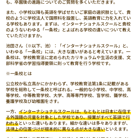
も、卒園後の進路についてのご質問を多くいただきます。
また、小学校以降も英語を学ばせたいご家庭の選択肢として、貴
校のように学校法人で国際科を設置し、英語教育に力を入れてい
る学校もあります。まずは、インターナショナルスクールと貴校
のようないわゆる「一条校」とよばれる学校の違いについて教え
ていただけますか。
池田さん（※以下、池）：「インターナショナルスクール」と、
いわゆる「一条校」には、大きな違いがあると考えています。一
条校は、学校教育法に定められたカリキュラムや生活の支援、文
部科学省の学習指導要領に則って教育を行う学校です。
※一条校とは
公立校か私立高かにかかわらず、学校教育法第1条に記載がある
学校を総称して一条校と呼ばれる。一般的な小学校、中学校、高
等学校、中等教育学校、大学、高等専門学校、盲学校、聾学校、
養護学校及び幼稚園をさす。
一方、
インターナショナルスクールは、もともとは日本に在住す
る外国籍の児童を対象とした学校であり、授業がすべて英語で行
われる
といった違いもあります。細かな違いは多々ありますが、
法律上の位置づけが根本的に異なる点が大きな違い
といえます。