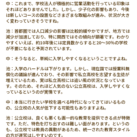
中：これまで、学校法人が積極的に営業活動を行っている印象は
それほどありませんでした。しかし、少子化の影響もあり、今後
は新しいコースの設置などさまざまな取組みが進み、状況が大き
く変わっていきそうですね。
池：首都圏では人口減少の影響は比較的緩やかですが、地方では
減少が加速しており、特に関西ではその傾向が顕著です。わかり
やすくいえば、約10年後には定員数からすると20〜30％の学校
が不要になると予測されています。
中：そうなると、単純に入学しやすくなるということですよね。
池：入学のハードルは下がります。しかし、現在国では授業料無
償化の議論が進んでおり、その影響で私立高校を志望する生徒が
増えているため、実は私立高校には追い風の状況となっていま
す。そのため、それほど人気のない公立高校は、入学しやすくな
っているというのが実情です。
中：本当に行きたい学校を選べる時代になってきてはいるもの
の、公立校の人気が低下する可能性もありますよね。
池：公立校は、良くも悪くも画一的な教育を提供できる点が特徴
です。ただ、特色を打ち出すのは難しい面があります。というの
も、公立校では教員の異動があるため、統一された教育スタイル
の方が運営はしやすいのです。