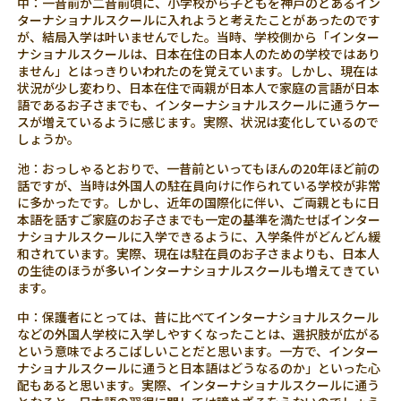
中：一昔前か二昔前頃に、小学校から子どもを神戸のとあるイン
ターナショナルスクールに入れようと考えたことがあったのです
が、結局入学は叶いませんでした。当時、学校側から「インター
ナショナルスクールは、日本在住の日本人のための学校ではあり
ません」とはっきりいわれたのを覚えています。しかし、現在は
状況が少し変わり、日本在住で両親が日本人で家庭の言語が日本
語であるお子さまでも、インターナショナルスクールに通うケー
スが増えているように感じます。実際、状況は変化しているので
しょうか。
池：おっしゃるとおりで、一昔前といってもほんの20年ほど前の
話ですが、当時は外国人の駐在員向けに作られている学校が非常
に多かったです。しかし、近年の国際化に伴い、ご両親ともに日
本語を話すご家庭のお子さまでも一定の基準を満たせばインター
ナショナルスクールに入学できるように、入学条件がどんどん緩
和されています。実際、現在は駐在員のお子さまよりも、日本人
の生徒のほうが多いインターナショナルスクールも増えてきてい
ます。
中：保護者にとっては、昔に比べてインターナショナルスクール
などの外国人学校に入学しやすくなったことは、選択肢が広がる
という意味でよろこばしいことだと思います。一方で、インター
ナショナルスクールに通うと日本語はどうなるのか」といった心
配もあると思います。実際、インターナショナルスクールに通う