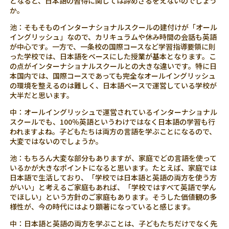
となると、日本語の習得に関しては諦めざるをえないのでしょう
か。
池：そもそものインターナショナルスクールの建付けが「オール
イングリッシュ」なので、カリキュラムや休み時間の会話も英語
が中心です。一方で、一条校の国際コースなど学習指導要領に則
った学校では、日本語をベースにした授業が基本となります。こ
の点がインターナショナルスクールとの大きな違いです。特に日
本国内では、国際コースであっても完全なオールイングリッシュ
の環境を整えるのは難しく、日本語ベースで運営している学校が
大半だと思います。
中：オールイングリッシュで運営されているインターナショナル
スクールでも、100％英語というわけではなく日本語の学習も行
われますよね。子どもたちは両方の言語を学ぶことになるので、
大変ではないのでしょうか。
池：もちろん大変な部分もありますが、家庭でどの言語を使って
いるかが大きなポイントになると思います。たとえば、家庭では
日本語で生活しており、「学校では日本語と英語の両方を使う方
がいい」と考えるご家庭もあれば、「学校ではすべて英語で学ん
でほしい」という方針のご家庭もあります。そうした価値観の多
様性が、今の時代にはより顕著になっていると感じます。
中：日本語と英語の両方を学ぶことは、子どもたちだけでなく先