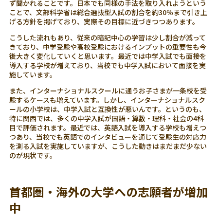
ず聞かれることです。日本でも同様の手法を取り入れようという
ことで、文部科学省は総合選抜型入試の割合を約30％まで引き上
げる方針を掲げており、実際その目標に近づきつつあります。
こうした流れもあり、従来の暗記中心の学習は少し割合が減って
きており、中学受験や高校受験におけるインプットの重要性も今
後大きく変化していくと思います。最近では中学入試でも面接を
導入する学校が増えており、当校でも中学入試において面接を実
施しています。
また、インターナショナルスクールに通うお子さまが一条校を受
験するケースも増えています。しかし、インターナショナルスク
ールの小学校は、中学入試と互換性が悪いんです。というのも、
特に関西では、多くの中学入試が国語・算数・理科・社会の4科
目で評価されます。最近では、英語入試を導入する学校も増えつ
つあり、当校でも英語でのインタビューを通じて受験生の対応力
を測る入試を実施していますが、こうした動きはまだまだ少ない
のが現状です。
首都圏・海外の大学への志願者が増加
中