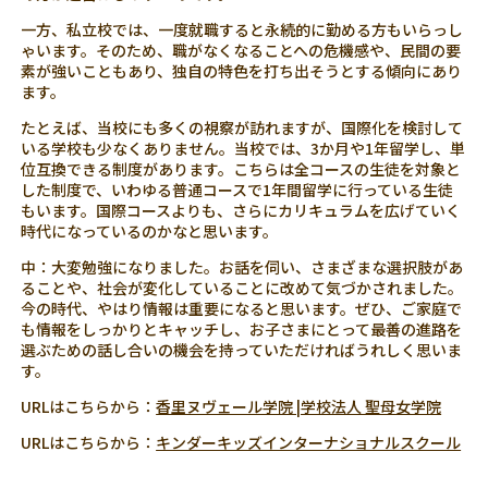
一方、私立校では、一度就職すると永続的に勤める方もいらっし
ゃいます。そのため、職がなくなることへの危機感や、民間の要
素が強いこともあり、独自の特色を打ち出そうとする傾向にあり
ます。
たとえば、当校にも多くの視察が訪れますが、国際化を検討して
いる学校も少なくありません。当校では、3か月や1年留学し、単
位互換できる制度があります。こちらは全コースの生徒を対象と
した制度で、いわゆる普通コースで1年間留学に行っている生徒
もいます。国際コースよりも、さらにカリキュラムを広げていく
時代になっているのかなと思います。
中：大変勉強になりました。お話を伺い、さまざまな選択肢があ
ることや、社会が変化していることに改めて気づかされました。
今の時代、やはり情報は重要になると思います。ぜひ、ご家庭で
も情報をしっかりとキャッチし、お子さまにとって最善の進路を
選ぶための話し合いの機会を持っていただければうれしく思いま
す。
URLはこちらから：
香里ヌヴェール学院 |学校法人 聖母女学院
URLはこちらから：
キンダーキッズインターナショナルスクール