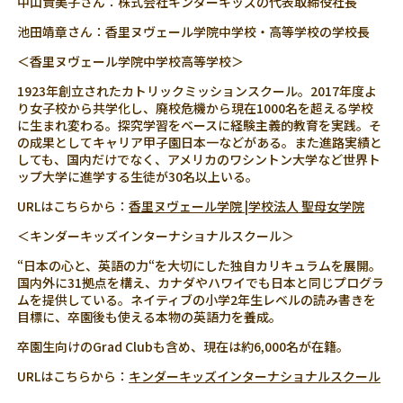
中山貴美子さん：株式会社キンダーキッズの代表取締役社長
池田靖章さん：香里ヌヴェール学院中学校・高等学校の学校長
＜香里ヌヴェール学院中学校高等学校＞
1923年創立されたカトリックミッションスクール。2017年度よ
り女子校から共学化し、廃校危機から現在1000名を超える学校
に生まれ変わる。探究学習をベースに経験主義的教育を実践。そ
の成果としてキャリア甲子園日本一などがある。また進路実績と
しても、国内だけでなく、アメリカのワシントン大学など世界ト
ップ大学に進学する生徒が30名以上いる。
URLはこちらから：
香里ヌヴェール学院 |学校法人 聖母女学院
＜キンダーキッズインターナショナルスクール＞
“日本の心と、英語の力“を大切にした独自カリキュラムを展開。
国内外に31拠点を構え、カナダやハワイでも日本と同じプログラ
ムを提供している。ネイティブの小学2年生レベルの読み書きを
目標に、卒園後も使える本物の英語力を養成。
卒園生向けのGrad Clubも含め、現在は約6,000名が在籍。
URLはこちらから：
キンダーキッズインターナショナルスクール