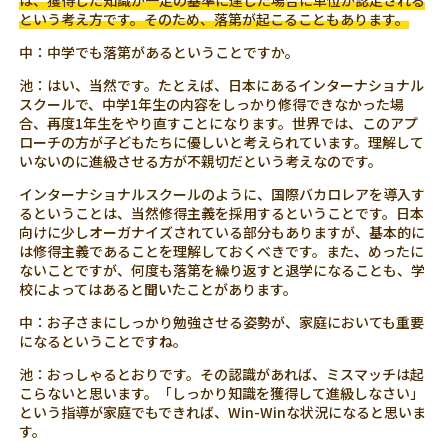
は、獲得した知識が一定の基準に達した場合に単位が認定される
という考え方です。そのため、落第が起こることもあります。
中：中学でも落第があるということですか。
池：はい、当然です。たとえば、日本にあるインターナショナル
スクールで、中学1年生の内容をしっかり修得できなかった場
合、再度1年生をやり直すことになります。世界では、このアプ
ローチの方が子どもたちに優しいと考えられています。理解して
いないのに進級させる方が不親切だという考えなのです。
インターナショナルスクールのように、国際バカロレアを導入す
るということは、当然修得主義を採用するということです。日本
向けに少しオーガナイズされている部分もありますが、基本的に
は修得主義であることを理解しておくべきです。また、めったに
ないことですが、何度も落第を繰り返すと退学になることも、学
校によってはあると聞いたことがあります。
中：お子さまにしっかり勉強させる姿勢が、家庭においても重要
になるということですね。
池：おっしゃるとおりです。その認識があれば、ミスマッチは起
こらないと思います。「しっかり知識を獲得して進級しなさい」
という指導が家庭でもできれば、Win-Winな状況になると思いま
す。