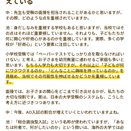
えている
中：先生も受験の面接を担当されることがあるかと思いますが、
その際、どのような点を重視されていますか。
池：身だしなみを重視する学校もあると思いますが、当校ではそ
の点はそれほど重要視していません。それよりも、子どもたちが
何に関心や好奇心があるのかを重視しています。実際、多くの学
校が「好奇心」という要素に注目しています。
小学校受験では「ペーパーテストでしっかり点を取らなければい
けない」と考え、お子さまを幼児教室に通わせるご家庭も多いと
思います。
もちろん学力も大切ですが、それ以上に「子どもが何
にワクワクするのか」「どんなことに興味を持っているのか」を
見極め、当校でその可能性を伸ばせるかどうかを重視していま
す。
面接では、お子さまの関心をどこまで引き出せるかが、私たちの
大切な役割です。実は、日本の大学受験のシステムも、こうした
考え方に近づきつつあります。
中：今後、AO入試の割合が増えていくといわれていますよね。
池：「総合選抜型入試」という名称が使われていますが、「あな
たは何者で、何がしたいのか」という問いは、海外の大学では必