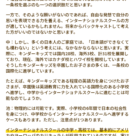
一条校を選ぶのも一つの選択肢だと思います。
一方で、そのような願いがないのであれば、自由な発想で自分の
思いを表現できる力を養える、インターナショナルスクールの方
が適しているかもしれません。将来からバックキャストして考え
た方がいいのではないかと思います。
中：しかし、多くの日本人のご家庭では、「日本語ができなくて
も構わない」という考えには、なかなかならないと思います。実
際に、キンダーキッズでは国内28校、海外3校、計31校を展開し
ており、現在、海外ではカナダ校とハワイ校を開校しています。
そうしたキンダーキッズを卒園したお子さまの多くは、一条校の
国際化に進学しています。
たとえば、キンダーキッズである程度の英語力を身につけたお子
さまが、卒園後は英語教育に力を入れている国際化のある小学校
へ進学し、中学からインターナショナルスクールに進むことは可
能なのでしょうか。
池：物理的には可能です。実際、小学校の6年間で日本の社会性
を身につけ、中学校からインターナショナルスクールへ進学する
ケースもあります。ただし、注意点が1つあります。
インターナショナルスクールの中学・高校では、基本的にアメリ
カやヨーロッパのカリキュラムが採用されているのですが、実は