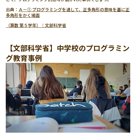
出典：
Ａ－① プログラミングを通して、正多角形の意味を基に正
多角形をかく場面
（算数 第５学年）｜文部科学省
【文部科学省】中学校のプログラミン
グ教育事例