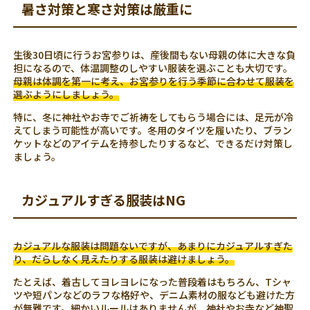
暑さ対策と寒さ対策は厳重に
生後30日頃に行うお宮参りは、産後間もない母親の体に大きな負
担になるので、体温調整のしやすい服装を選ぶことも大切です。
母親は体調を第一に考え、お宮参りを行う季節に合わせて服装を
選ぶようにしましょう。
特に、冬に神社やお寺でご祈祷をしてもらう場合には、足元が冷
えてしまう可能性が高いです。冬用のタイツを履いたり、ブラン
ケットなどのアイテムを持参したりするなど、できるだけ対策し
ましょう。
カジュアルすぎる服装はNG
カジュアルな服装は問題ないですが、あまりにカジュアルすぎた
り、だらしなく見えたりする服装は避けましょう。
たとえば、着古してヨレヨレになった普段着はもちろん、Tシャ
ツや短パンなどのラフな格好や、デニム素材の服なども避けた方
が無難です。細かいルールはありませんが、神社やお寺など神聖