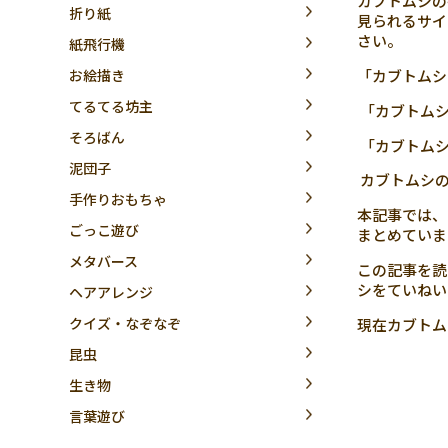
カブトムシの
折り紙
見られるサイ
さい。
紙飛行機
「カブトムシ
お絵描き
てるてる坊主
「カブトムシ
そろばん
「カブトムシ
泥団子
カブトムシの
手作りおもちゃ
本記事では、
ごっこ遊び
まとめていま
メタバース
この記事を読
シをていねい
ヘアアレンジ
クイズ・なぞなぞ
現在カブトム
昆虫
生き物
言葉遊び