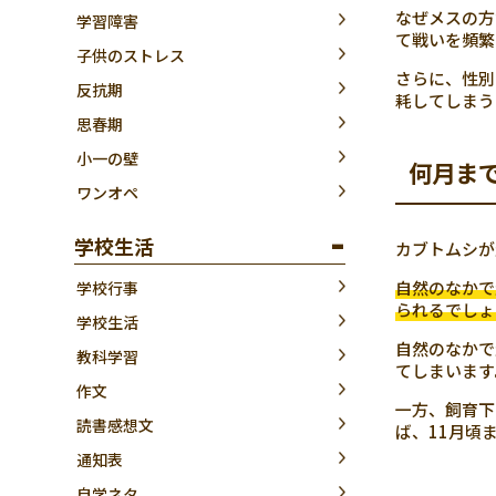
なぜメスの方
学習障害
て戦いを頻繁
子供のストレス
さらに、性別
反抗期
耗してしまう
思春期
小一の壁
何月ま
ワンオペ
学校生活
カブトムシが
自然のなかで
学校行事
られるでしょ
学校生活
自然のなかで
教科学習
てしまいます
作文
一方、飼育下
読書感想文
ば、11月頃
通知表
自学ネタ