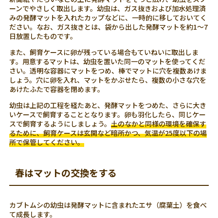
ーンでやさしく取出します。幼虫は、ガス抜きおよび加水処理済
みの発酵マットを入れたカップなどに、一時的に移しておいてく
ださい。なお、ガス抜きとは、袋から出した発酵マットを約1～7
日放置したものです。
また、飼育ケースに卵が残っている場合もていねいに取出しま
す。用意するマットは、幼虫を置いた同一のマットを使ってくだ
さい。透明な容器にマットをつめ、棒でマットに穴を複数あけま
しょう。穴に卵を入れ、マットをかぶせたら、複数の小さな穴を
あけたふたで容器を閉めます。
幼虫は上記の工程を経たあと、発酵マットをつめた、さらに大き
いケースで飼育することとなります。卵も羽化したら、同じケー
スで飼育するようにしましょう。
土のなかと同様の環境を確保す
るために、飼育ケースは玄関など暗所かつ、気温が25度以下の場
所で保管してください。
春はマットの交換をする
カブトムシの幼虫は発酵マットに含まれたエサ（腐葉土）を食べ
て成長します。