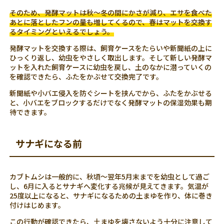
そのため、発酵マットは秋～冬の間にかさが減り、エサを食べた
あとに落としたフンの量も増してくるので、春はマットを交換す
るタイミングといえるでしょう。
発酵マットを交換する際は、飼育ケースをたらいや新聞紙の上に
ひっくり返し、幼虫をやさしく取出します。そして新しい発酵マ
ットを入れた飼育ケースに幼虫を戻し、土のなかに潜っていくの
を確認できたら、ふたをかぶせて交換完了です。
新聞紙や小バエ侵入を防ぐシートを挟んでから、ふたをかぶせる
と、小バエをブロックするだけでなく発酵マットの保湿効果も期
待できます。
サナギになる前
カブトムシは一般的に、秋頃～翌年5月末までを幼虫として過ご
し、6月に入るとサナギへ変化する兆候が見えてきます。気温が
25度以上になると、サナギになるための土まゆを作り、体に巻き
付けはじめます。
この行動が確認できたら、土まゆを壊さないよう十分に注意して