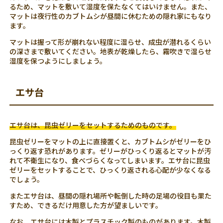
るため、マットを敷いて湿度を保たなくてはいけません。また、
マットは夜行性のカブトムシが昼間に休むための隠れ家にもなり
ます。
マットは握って形が崩れない程度に湿らせ、成虫が潜れるくらい
の深さまで敷いてください。地表が乾燥したら、霧吹きで湿らせ
湿度を保つようにしましょう。
エサ台
エサ台は、昆虫ゼリーをセットするためのものです。
昆虫ゼリーをマットの上に直接置くと、カブトムシがゼリーをひ
っくり返す恐れがあります。ゼリーがひっくり返るとマットが汚
れて不衛生になり、食べづらくなってしまいます。エサ台に昆虫
ゼリーをセットすることで、ひっくり返される心配が少なくなる
でしょう。
またエサ台は、昼間の隠れ場所や転倒した時の足場の役目も果た
すため、できるだけ用意した方が望ましいです。
なお、エサ台には木製とプラスチック製のものがあります。木製