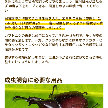
を超えるような場所で飼うのはやめましょう。直射日光が当たら
ず30度以下をキープできる、風通しのよい環境で育ててくださ
い。
飼育環境が準備できたら生体を入れ、エサをこまめに交換し（1
匹に対し1日1個が目安）、一定の湿度を保てるように霧吹きで水
分を補うなど日々の管理をしましょう。
カブトムシの寿命は成虫になってから約2～3か月で、多くが夏の
間に姿を消します。一方、クワガタのなかにはオオクワガタ・ヒ
ラタクワガタ・コクワガタなど越冬する種類がいるため飼育には
注意が必要です。
越冬する種類を飼う場合は、気温が下がる前に越冬できる環境を
整えておくようにしましょう。
成虫飼育に必要な用品