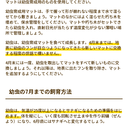
マットは幼虫育成用のものを使用してください。
幼虫育成用マットは、手で握って形が崩れない程度まで水で湿ら
せてから敷きましょう。マットのなかにはよく湿らせた朽ち木を
埋めて、保水管理をしてください。マットや朽ち木がセットでき
たら幼虫を入れ、直射日光が当たらず温度変化が少ない薄暗い場
所で管理しましょう。
幼虫は、幼虫育成マットを食べて成長します。
4月末までは、地
表に幼虫のフンが目立つようになってきたら新しいマットに交換
する程度の世話で構いません。
4月末には一度、幼虫を取出してマットをすべて新しいものに交
換しましょう。それ以降は、地表に出たフンを取り除き、マット
を追加するようにしてください。
幼虫の7月までの飼育方法
幼虫は、気温が25度以上になるとサナギになるための準備をはじ
めます。
体を縦にし、いく度も回転させ土まゆを作り前蛹（ぜん
よう）になり、6月頃にはサナギへと変化するでしょう。