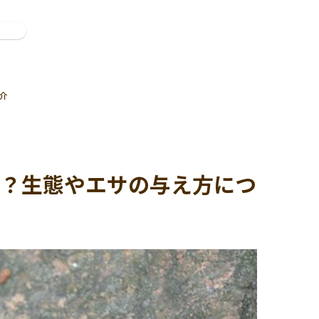
ン
介
の？生態やエサの与え方につ