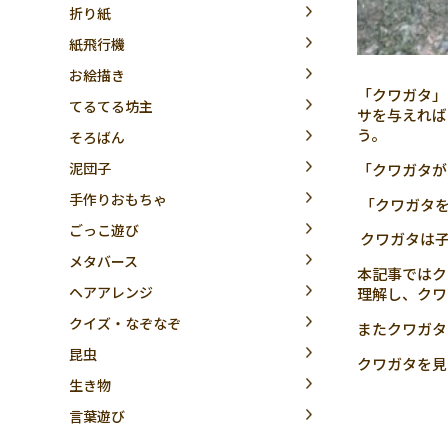
折り紙
紙飛行機
お絵描き
「クワガタ」
てるてる坊主
サを与えれば
う。
そろばん
泥団子
「クワガタが
手作りおもちゃ
「クワガタを
ごっこ遊び
クワガタは子
メタバース
本記事ではク
ヘアアレンジ
理解し、クワ
クイズ・なぞなぞ
またクワガタ
昆虫
クワガタを見
生き物
言葉遊び