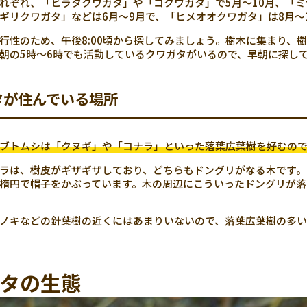
れぞれ、「ヒラタクワガタ」や「コクワガタ」で5月～10月、「ミ
ギリクワガタ」などは6月～9月で、「ヒメオオクワガタ」は8月～
行性のため、午後8:00頃から探してみましょう。樹木に集まり、
朝の5時～6時でも活動しているクワガタがいるので、早朝に探し
タが住んでいる場所
ブトムシは「クヌギ」や「コナラ」といった落葉広葉樹を好むので
ラは、樹皮がギザギザしており、どちらもドングリがなる木です。
楕円で帽子をかぶっています。木の周辺にこういったドングリが落
ノキなどの針葉樹の近くにはあまりいないので、落葉広葉樹の多い
タの生態