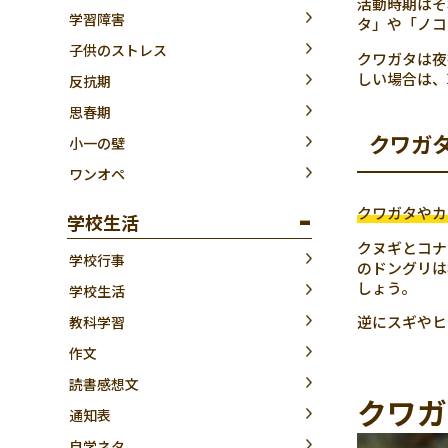
活動時期はそ
学習障害
タ」や「ノコ
子供のストレス
クワガタは夜
しい場合は、
反抗期
思春期
クワガ
小一の壁
ワンオペ
クワガタやカ
学校生活
クヌギとコナ
学校行事
のドングリは
しょう。
学校生活
逆にスギやヒ
教科学習
作文
読書感想文
クワガ
通知表
自学ネタ