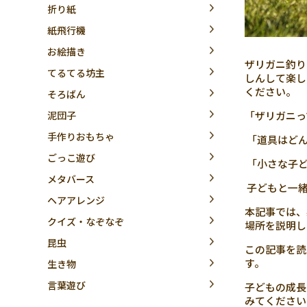
折り紙
紙飛行機
お絵描き
ザリガニ釣り
てるてる坊主
しんして楽し
ください。
そろばん
泥団子
「ザリガニっ
手作りおもちゃ
「道具はどん
ごっこ遊び
「小さな子ど
メタバース
子どもと一緒
ヘアアレンジ
本記事では、
クイズ・なぞなぞ
場所を説明し
昆虫
この記事を読
す。
生き物
言葉遊び
子どもの成長
みてください