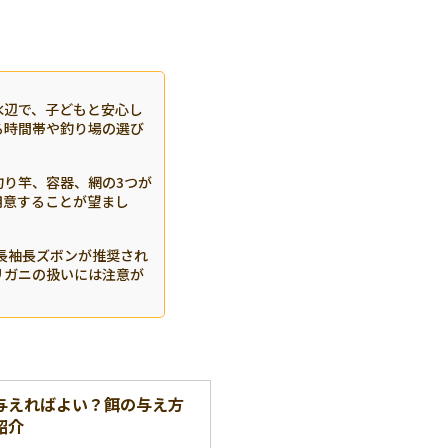
水辺で、子どもと安心し
る時間帯や釣り場の選び
り竿、容器、網の3つが
用意することが望まし
長袖長ズボンが推奨され
リガニの扱いには注意が
与えればよい？餌の与え方
紹介