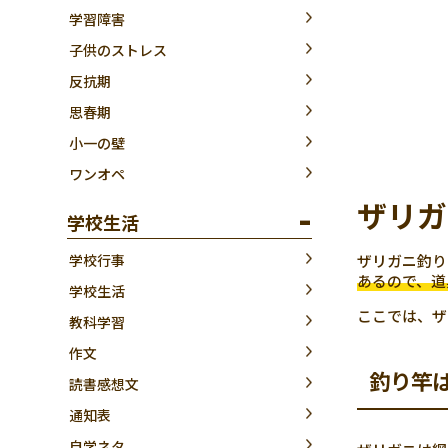
学習障害
子供のストレス
反抗期
思春期
小一の壁
ワンオペ
ザリガ
学校生活
ザリガニ釣り
学校行事
あるので、道
学校生活
ここでは、ザ
教科学習
作文
釣り竿
読書感想文
通知表
自学ネタ