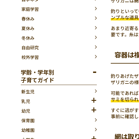
ザリガニは網
家庭学習
釣りといって
ンプルな道具
春休み
あまり近寄る
夏休み
要です。糸は
冬休み
自由研究
容器は
校外学習
学齢・学年別
釣りあげたザ
子育てガイド
ザリガニの様
新生児
可能であれば
サミを切られ
乳児
すぐに逃がす
幼児
事前に確認し
保育園
幼稚園
網は取