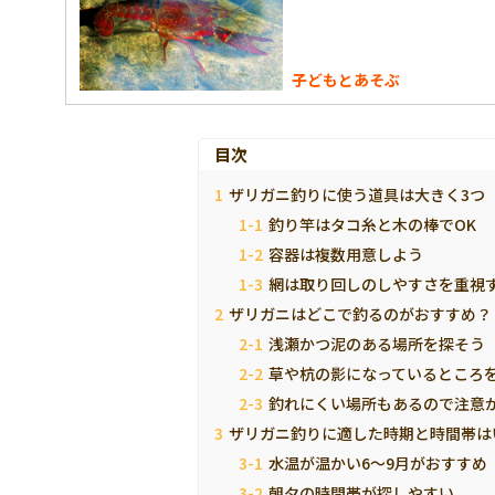
子どもとあそぶ
目次
ザリガニ釣りに使う道具は大きく3つ
釣り竿はタコ糸と木の棒でOK
容器は複数用意しよう
網は取り回しのしやすさを重視
ザリガニはどこで釣るのがおすすめ？
浅瀬かつ泥のある場所を探そう
草や杭の影になっているところ
釣れにくい場所もあるので注意
ザリガニ釣りに適した時期と時間帯は
水温が温かい6～9月がおすすめ
朝夕の時間帯が探しやすい