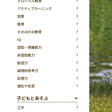
グローバル教育
アクティブラーニング
知育
食育
そのほかの教育
IQ
認知・把握能力
非認知能力
創造力
論理的思考力
記憶力
個性や性質
子どもとあそぶ
工作