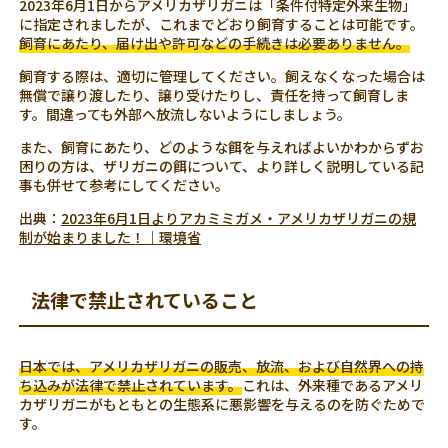
2023年6月1日からアメリカザリガニは「条件付特定外来生物」
に指定されましたが、これまでどおり飼育することは可能です。
飼育にあたり、届け出や許可などの手続きは必要ありません。
飼育する際は、適切に管理してください。飼えなくなった場合は
無償で譲り渡したり、譲り受けたりし、責任を持って飼育しま
す。間違っても外部へ放流しないようにしましょう。
また、飼育にあたり、どのような餌を与えればよいかわからずお
困りの方は、ザリガニの餌について、より詳しく説明している記
事も併せて参考にしてください。
出典：
2023年6月1日よりアカミミガメ・アメリカザリガニの規
制が始まりました！｜環境省
法律で禁止されていること
日本では、アメリカザリガニの販売、放流、および自然界への持
ち込みが法律で禁止されています。
これは、外来種であるアメリ
カザリガニがもともとの生態系に悪影響を与えるのを防ぐためで
す。