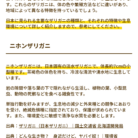
す。これらのザリガニは、体の色や繁殖方法などに違いがあり、
地域によって異なる特徴を持っているでしょう。
日本に見られる主要なザリガニの種類と、それぞれの特徴や生息
環境について詳しく紹介しますので、参考にしてください。
ニホンザリガニ
ニホンザリガニは、日本固有の淡水ザリガニで、体長約7cmの小
型種です。
茶褐色の体色を持ち、冷涼な清流や湧水地に生息して
います。
岩の隙間や落ち葉の下で隠れながら生活し、植物の葉、小型昆
虫、動物の死骸などを食べる雑食性です。
単独行動を好みますが、生息地の減少と外来種との競争にあおり
を受け、絶滅危惧種に指定されており、保護が求められていま
す。また、環境変化に敏感で清浄な水質を必要とします。
出典：
ザリガニ（日本ザリガニ）｜国土交通省 北海道開発局
出典：
どんな生き物？ 身近だけど、ヤバイ奴！｜環境省