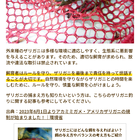
外来種のザリガニは多様な環境に適応しやすく、生態系に悪影響
を与えることがあります。そのため、適切な飼育が求められ、放
流や違法な取引は禁止されています。
飼育者はルールを守り、ザリガニを最後まで責任を持って世話す
ることが大切です。
自然環境を守りながらザリガニとの時間を楽
しむために、ルールを守り、慎重な飼育を心がけましょう。
ザリガニの捕まえ方も知りたいという方は、こちらのザリガニ釣
りに関する記事も参考にしてみてください。
出典：
2023年6月1日よりアカミミガメ・アメリカザリガニの規
制が始まりました！｜環境省
ザリガニにはどんな餌を与えればよい？
餌の与え方やバランスの考え方もご紹介