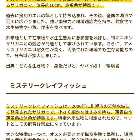
るザリガニで、体長約10cm、赤褐色が特徴です。
過去に食用ガエルの餌として持ち込まれ、その後、全国の湖沼や
河川に広がりました。強い繁殖力と環境適応力を持ち、雑食性で
水生植物や小魚、昆虫を食べます。
外来種として在来種や水生生態系に悪影響を及ぼし、特にニホン
ザリガニとの競合が問題として挙げられています。さらに、アメ
リカザリガニは耐久性が高く、汚染された環境でも生存可能なの
で、分布域が拡大しました。
出典：
どんな生き物？ 身近だけど、ヤバイ奴！｜環境省
ミステリークレイフィッシュ
ミステリークレイフィッシュは、2006年に札幌市の天然水域に
て発見されたザリガニで、小さく細かなはさみを持ち、薄青白や
薄茶色の体色が特徴です。
特定外来生物に指定されたので、ペッ
トとしての飼育は禁止になっています。
大きな特徴の一つは、オスを必要とせず単為生殖で繁殖し、短期