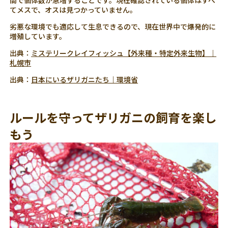
間で個体数が急増することです。現在確認されている個体はすべ
てメスで、オスは見つかっていません。
劣悪な環境でも適応して生息できるので、現在世界中で爆発的に
増殖しています。
出典：
ミステリークレイフィッシュ【外来種・特定外来生物】｜
札幌市
出典：
日本にいるザリガニたち｜環境省
ルールを守ってザリガニの飼育を楽し
もう