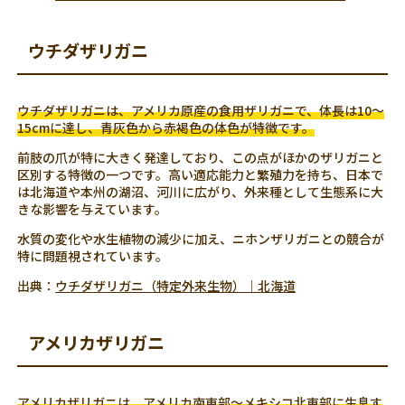
ウチダザリガニ
ウチダザリガニは、アメリカ原産の食用ザリガニで、体長は10〜
15cmに達し、青灰色から赤褐色の体色が特徴です。
前肢の爪が特に大きく発達しており、この点がほかのザリガニと
区別する特徴の一つです。高い適応能力と繁殖力を持ち、日本で
は北海道や本州の湖沼、河川に広がり、外来種として生態系に大
きな影響を与えています。
水質の変化や水生植物の減少に加え、ニホンザリガニとの競合が
特に問題視されています。
出典：
ウチダザリガニ（特定外来生物）｜北海道
アメリカザリガニ
アメリカザリガニは、アメリカ南東部～メキシコ北東部に生息す