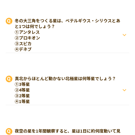
冬の大三角をつくる星は、ベテルギウス・シリウスとあ
と1つは何でしょう？
①アンタレス
②プロキオン
③スピカ
④デネブ
真北からほとんど動かない北極星は何等星でしょう？
①3等星
②4等星
③2等星
④1等星
夜空の星を1年間観察すると、星は1日に約何度動いて見