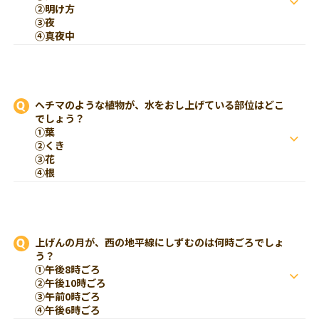
②明け方
③夜
④真夜中
ヘチマのような植物が、水をおし上げている部位はどこ
でしょう？
①葉
②くき
③花
④根
上げんの月が、西の地平線にしずむのは何時ごろでしょ
う？
①午後8時ごろ
②午後10時ごろ
③午前0時ごろ
④午後6時ごろ