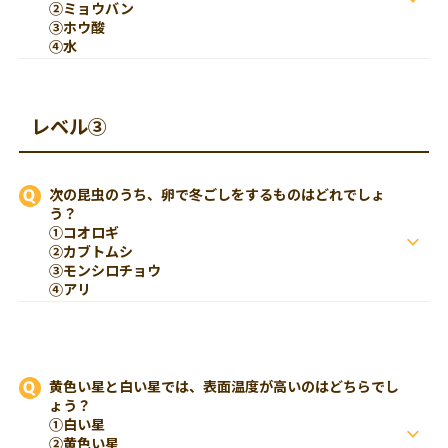
②ミョウバン
③ホウ酸
④水
レベル③
次の昆虫のうち、卵で冬ごしをするものはどれでしょ
う？
①コオロギ
②カブトムシ
③モンシロチョウ
④アリ
黄色い星と白い星では、表面温度が高いのはどちらでし
ょう？
①白い星
②黄色い星