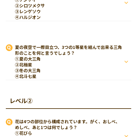
②シロツメクサ
③レンゲソウ
④ハルジオン
夏の夜空で一際目立つ、3つの1等星を結んで出来る三角
形のことを何と言うでしょう？
①夏の大三角
②北極星
③冬の大三角
④北斗七星
レベル②
花は4つの部位から構成されています。がく、おしべ、
めしべ、あと1つは何でしょう？
①花びら